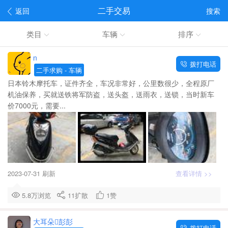
二手交易
返回
搜索
类目
车辆
排序
n
拨打电话
二手求购
- 车辆
日本铃木摩托车，证件齐全，车况非常好，公里数很少，全程原厂
机油保养，买就送铁将军防盗，送头盔，送雨衣，送锁，当时新车
价7000元，需要...
2023-07-31 刷新
查看详情 >>
5.8万浏览
11
扩散
1
赞
大耳朵彭彭
拨打电话