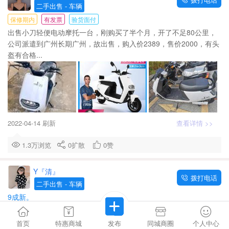
二手出售
- 车辆
保修期内
有发票
验货面付
出售小刀轻便电动摩托一台，刚购买了半个月，开了不足80公里，
公司派遣到广州长期广州，故出售，购入价2389，售价2000，有头
盔有合格...
2022-04-14 刷新
查看详情 >>
1.3万浏览
0
扩散
0
赞
Y『清』
拨打电话
二手出售
- 车辆
9成新。
9成新！300全包！
首页
特惠商城
发布
同城商圈
个人中心